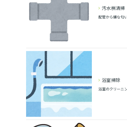
汚水桝清掃
配管から嫌な匂
浴室掃除
浴室のクリーニ