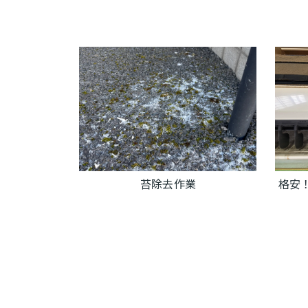
苔除去作業
格安！エ