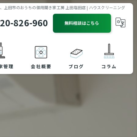
、上田市のおうちの御用聞き家工房 上田塩田店 | ハウスクリーニング
20-826-960
無料相談はこちら
家管理
会社概要
ブログ
コラム