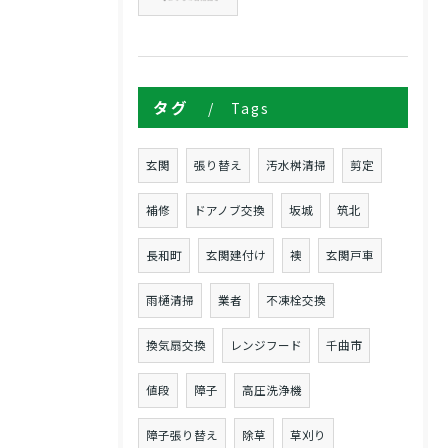
タグ
Tags
玄関
張り替え
汚水桝清掃
剪定
補修
ドアノブ交換
坂城
筑北
長和町
玄関建付け
襖
玄関戸車
雨樋清掃
業者
不凍栓交換
換気扇交換
レンジフード
千曲市
値段
障子
高圧洗浄機
障子張り替え
除草
草刈り