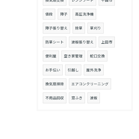
換気扇交換
レンジフード
千曲市
値段
障子
高圧洗浄機
障子張り替え
除草
草刈り
防草シート
波板張り替え
上田市
便利屋
空き家管理
蛇口交換
お手伝い
引越し
屋外洗浄
換気扇掃除
エアコンクリーニング
不用品回収
窓ふき
波板