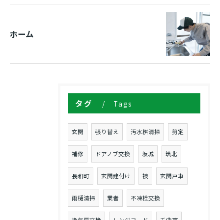
ホーム
タグ
Tags
玄関
張り替え
汚水桝清掃
剪定
補修
ドアノブ交換
坂城
筑北
長和町
玄関建付け
襖
玄関戸車
雨樋清掃
業者
不凍栓交換