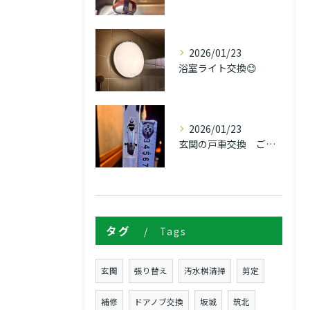
2026/01/23
浴室ライト交換😊
2026/01/23
玄関の戸車交換 ご依頼！！
タグ
Tags
玄関
張り替え
汚水桝清掃
剪定
補修
ドアノブ交換
坂城
筑北