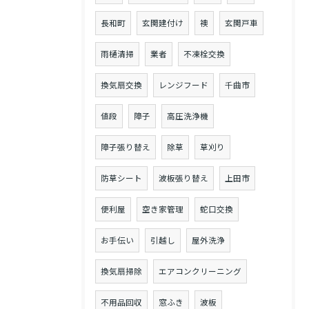
長和町
玄関建付け
襖
玄関戸車
雨樋清掃
業者
不凍栓交換
換気扇交換
レンジフード
千曲市
値段
障子
高圧洗浄機
障子張り替え
除草
草刈り
防草シート
波板張り替え
上田市
便利屋
空き家管理
蛇口交換
お手伝い
引越し
屋外洗浄
換気扇掃除
エアコンクリーニング
不用品回収
窓ふき
波板