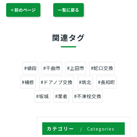
< 前のページ
一覧に戻る
関連タグ
#値段
#千曲市
#上田市
#蛇口交換
#補修
#ドアノブ交換
#筑北
#長和町
#坂城
#業者
#不凍栓交換
カテゴリー
Categories