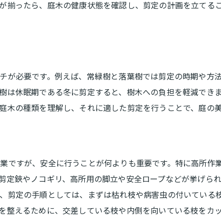
剪定を行うべき最適な時期の見極め方
が揃ったら、庭木の健康状態を確認し、剪定の計画を立てる
剪定のタイミングを逃さないためのポイント
上田市特有の環境に適した剪定テクニック
上田市の土壌と気候に適した剪定法
地域特有の樹木の特徴と管理
チが必要です。例えば、常緑樹と落葉樹では剪定の時期や方
樹は休眠期である冬に剪定すると、樹木への負担を軽減でき
剪定で考慮すべき地域の環境要因
庭木の種類を理解し、それに適した剪定を行うことで、庭の
地元で人気の庭木とその剪定テクニック
上田市の四季折々の環境変化に応じた手入れ
地元のプロが勧める剪定方法
業ですが、安全に行うことが何よりも重要です。特に高所作
プロと自分で挑戦する剪定のメリット・デメリット
剪定鋏やノコギリ、高所用の脚立や安全ロープなどが挙げら
プロに依頼する剪定の利点と注意点
、剪定の手順としては、まずは枯れ枝や病害虫の付いている
自分で行う剪定の魅力とリスク
を整えるために、交差している枝や内側を向いている枝をカ
プロと自分の剪定コスト比較