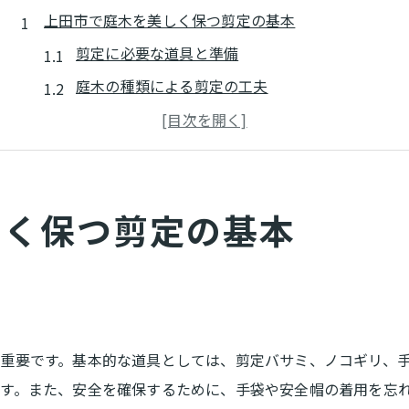
上田市で庭木を美しく保つ剪定の基本
剪定に必要な道具と準備
庭木の種類による剪定の工夫
安全に剪定するための基本技術
剪定後の庭木のケア方法
季節ごとの剪定スケジュール
しく保つ剪定の基本
剪定後の庭の清掃と美観維持
剪定の重要性と上田市での適切な時期について
剪定が庭木の健康に与える影響
上田市の気候に適した剪定のタイミング
剪定が病虫害予防に役立つ理由
重要です。基本的な道具としては、剪定バサミ、ノコギリ、
季節ごとの庭木の成長サイクル
す。また、安全を確保するために、手袋や安全帽の着用を忘