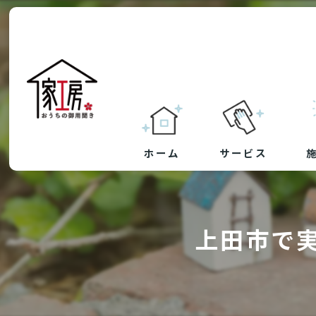
ホーム
サービス
草刈り・防草シート
上田市で
剪定
ハウスクリーニング
リフォーム