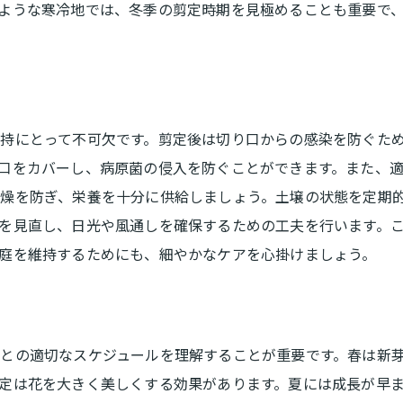
ような寒冷地では、冬季の剪定時期を見極めることも重要で
自分で剪定する際の安全対策
プロの剪定サービスに期待できること
剪定を自分で行うためのスキルアップ方法
剪定で庭木の健康を守るための具体的なステップ
持にとって不可欠です。剪定後は切り口からの感染を防ぐた
剪定前に確認すべき庭木の状態
口をカバーし、病原菌の侵入を防ぐことができます。また、
枝の切り方と切るべき場所の選び方
燥を防ぎ、栄養を十分に供給しましょう。土壌の状態を定期
剪定後に行うべき病害虫対策
を見直し、日光や風通しを確保するための工夫を行います。
剪定した枝の適切な処理方法
庭を維持するためにも、細やかなケアを心掛けましょう。
剪定で庭木の根元を守る方法
剪定後に行うべき肥料の選び方
上田市の庭木剪定で注意すべきポイントとは
との適切なスケジュールを理解することが重要です。春は新
剪定作業中に気をつけるべき安全策
定は花を大きく美しくする効果があります。夏には成長が早