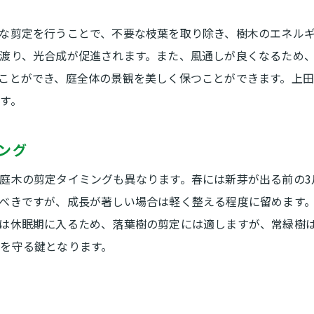
春の剪定で迎える美しい新緑
な剪定を行うことで、不要な枝葉を取り除き、樹木のエネル
夏の剪定で庭木を日差しから守る
渡り、光合成が促進されます。また、風通しが良くなるため
秋の剪定で翌年の成長を準備
ことができ、庭全体の景観を美しく保つことができます。上
冬の剪定で静かな庭の美しさを引き出す
す。
四季に応じた庭木の色彩計画
年間を通じた庭木のメンテナンス法
ング
庭木の剪定タイミングも異なります。春には新芽が出る前の3
べきですが、成長が著しい場合は軽く整える程度に留めます
は休眠期に入るため、落葉樹の剪定には適しますが、常緑樹
を守る鍵となります。