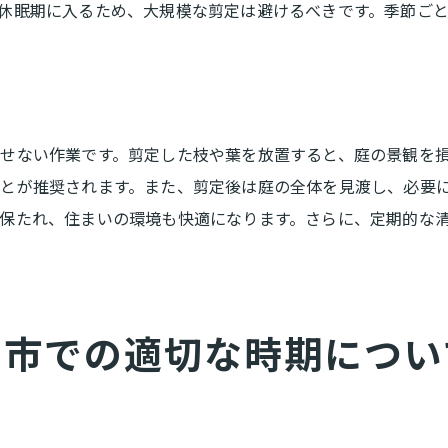
休眠期に入るため、大規模な剪定は避けるべきです。季節ご
上田市の気候に合わせた剪定時の注意点
常緑樹と落葉樹の剪定で異なる点
庭木の成長を促すための剪定のコツ
剪定後の庭の景観を保つポイント
せない作業です。剪定した枝や葉を放置すると、庭の景観を
剪定で庭木の寿命を延ばす方法
とが推奨されます。また、剪定後は庭の全体を見渡し、必要
剪定後の枝処理と庭の美観を保つ方法
保たれ、住まいの環境も快適になります。さらに、定期的な
剪定後の枝を再利用するアイデア
庭の清掃で注意すべき点
剪定後の庭の美観を保つための工夫
剪定した枝の処分方法とエコ対策
田市での適切な時期につい
庭木の剪定が与える美的効果
剪定後の庭をカラフルにする植栽計画
四季折々の庭を楽しむための剪定計画