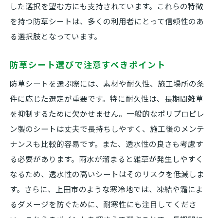
防草シートと伝統的な雑草対策の比較
した選択を望む方にも支持されています。これらの特徴
を持つ防草シートは、多くの利用者にとって信頼性のあ
防草シートが支持される理由とその効果
る選択肢となっています。
防草シートの使用で得られる雑草対策の実
例
防草シート選びで注意すべきポイント
上田市の気候に合わせた防草シートの選択肢
防草シートを選ぶ際には、素材や耐久性、施工場所の条
上田市の気候に適した防草シートの特徴
件に応じた選定が重要です。特に耐久性は、長期間雑草
雨や雪に強い防草シートの選び方
を抑制するために欠かせません。一般的なポリプロピレ
上田市の四季に対応する防草対策
ン製のシートは丈夫で長持ちしやすく、施工後のメンテ
気候を考慮した防草シートの選定ポイント
ナンスも比較的容易です。また、透水性の良さも考慮す
地域特性を活かした防草シートの使用法
る必要があります。雨水が溜まると雑草が発生しやすく
上田市でおすすめの耐候性防草シート
なるため、透水性の高いシートはそのリスクを低減しま
す。さらに、上田市のような寒冷地では、凍結や霜によ
防草シートの選び方で庭の手入れが劇的に楽に
るダメージを防ぐために、耐寒性にも注目してくださ
なる方法