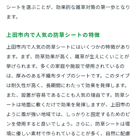
デザイン性を考慮した防草シートの選び方
シートを選ぶことが、効果的な雑草対策の第一歩となり
ます。
美しい庭を維持するための防草シート活用
法
上田市内で人気の防草シートの特徴
上田市の庭にぴったりな防草シートの選択
上田市内で人気の防草シートにはいくつかの特徴があり
肢
ます。まず、防草効果が高く、雑草が生えにくいことが
防草シートを使った庭のリノベーションア
挙げられます。多くの家庭や施設で使用されているの
イディア
は、厚みのある不織布タイプのシートです。このタイプ
防草シート設置で得られる美観の効果
は耐久性が高く、長期間にわたって効果を発揮します。
防草シートが雑草対策に効果的な理由とは
また、設置が容易であることも人気の理由です。防草シ
防草シートの効果を科学的に解説
ートは地面に敷くだけで効果を発揮しますが、上田市の
雑草の生えない庭を実現する防草シートの
ように風が強い地域では、しっかりと固定するためのピ
秘密
ンを使用すると良いでしょう。さらに、防草シートは環
防草シートの使用が雑草抑制に効く理由
境に優しい素材で作られていることが多く、自然に配慮