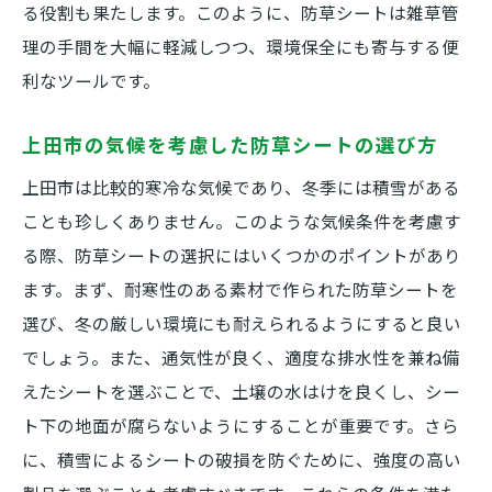
る役割も果たします。このように、防草シートは雑草管
織布タイプの防草シートとその利点
理の手間を大幅に軽減しつつ、環境保全にも寄与する便
プラスチック製防草シートの強みと弱み
利なツールです。
防草シートの素材別比較
上田市の気候を考慮した防草シートの選び方
防草シートはどのようにして効果を発揮す
るのか
上田市は比較的寒冷な気候であり、冬季には積雪がある
用途に合わせた防草シートの選び方
ことも珍しくありません。このような気候条件を考慮す
上田市での防草シート施工事例から学ぶ実践的
る際、防草シートの選択にはいくつかのポイントがあり
な選び方
ます。まず、耐寒性のある素材で作られた防草シートを
選び、冬の厳しい環境にも耐えられるようにすると良い
実際の施工事例に見る防草シートの効果
でしょう。また、通気性が良く、適度な排水性を兼ね備
上田市の庭に最適な防草シート選びのポイ
えたシートを選ぶことで、土壌の水はけを良くし、シー
ント
ト下の地面が腐らないようにすることが重要です。さら
施工例から見る防草シートの耐久性
に、積雪によるシートの破損を防ぐために、強度の高い
防草シート設置の成功事例と失敗事例