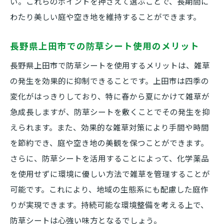
い。これらのポイントを押さえて選ぶことで、長期間に
手間を省くための防草シートの導入方法
わたり美しい庭や空き地を維持することができます。
維持管理が簡単になる防草シートの選び方
防草シートで庭仕事を効率化する方法
長野県上田市での防草シート使用のメリット
防草シートを用いた省エネ庭作りのコツ
長野県上田市で防草シートを使用するメリットは、雑草
防草シート設置で庭の手入れが楽になる実
の発生を効果的に抑制できることです。上田市は四季の
例
変化がはっきりしており、特に春から夏にかけて雑草が
上田市での庭管理が楽になる防草シートの
急成長しますが、防草シートを敷くことでその発生を抑
使い方
えられます。また、効果的な雑草対策により手間や時間
を節約でき、庭や空き地の美観を保つことができます。
さらに、防草シートを活用することによって、化学薬品
を使用せずに環境に優しい方法で雑草を管理することが
可能です。これにより、地域の生態系にも配慮した庭作
りが実現できます。持続可能な環境整備を考える上で、
防草シートは心強い味方となるでしょう。