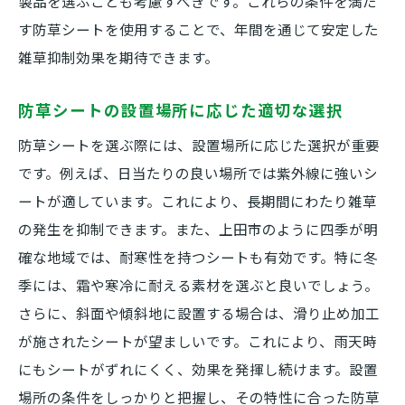
製品を選ぶことも考慮すべきです。これらの条件を満た
上田市の地形に応じた施工方法とは
す防草シートを使用することで、年間を通じて安定した
防草シート施工後のメンテナンス方法
雑草抑制効果を期待できます。
防草シートを使用する際の注意点と長持ちさせ
防草シートの設置場所に応じた適切な選択
るコツ
防草シートの設置前に確認するべき点
防草シートを選ぶ際には、設置場所に応じた選択が重要
です。例えば、日当たりの良い場所では紫外線に強いシ
長く使うための防草シートの手入れ方法
ートが適しています。これにより、長期間にわたり雑草
防草シートと他の雑草対策法の併用
の発生を抑制できます。また、上田市のように四季が明
天候が防草シートに与える影響
確な地域では、耐寒性を持つシートも有効です。特に冬
防草シートの効果を最大化するための設置
季には、霜や寒冷に耐える素材を選ぶと良いでしょう。
方法
さらに、斜面や傾斜地に設置する場合は、滑り止め加工
トラブルを避ける防草シート選びのコツ
が施されたシートが望ましいです。これにより、雨天時
庭の美観を守るために防草シートを活用しよう
にもシートがずれにくく、効果を発揮し続けます。設置
防草シートで庭の手入れを簡単に
場所の条件をしっかりと把握し、その特性に合った防草