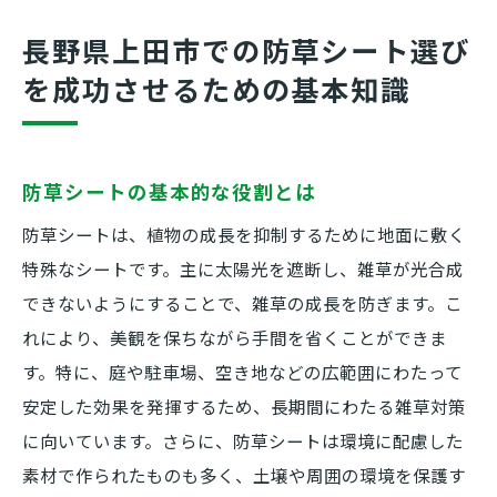
スタッフ
長野県上田市での防草シート選び
長野県上田市での防草シート選びを成功させる
を成功させるための基本知識
ための基本知識
防草シートの基本的な役割とは
上田市の気候を考慮した防草シートの選び
防草シートの基本的な役割とは
方
防草シートは、植物の成長を抑制するために地面に敷く
防草シートの設置場所に応じた適切な選択
特殊なシートです。主に太陽光を遮断し、雑草が光合成
上田市内で人気の防草シートの特徴
できないようにすることで、雑草の成長を防ぎます。こ
防草シート選びで注意すべきポイント
れにより、美観を保ちながら手間を省くことができま
す。特に、庭や駐車場、空き地などの広範囲にわたって
長野県上田市での防草シート使用のメリッ
安定した効果を発揮するため、長期間にわたる雑草対策
ト
に向いています。さらに、防草シートは環境に配慮した
防草シートの種類とそれぞれの特長徹底解説
素材で作られたものも多く、土壌や周囲の環境を保護す
不織布タイプの防草シートの特長