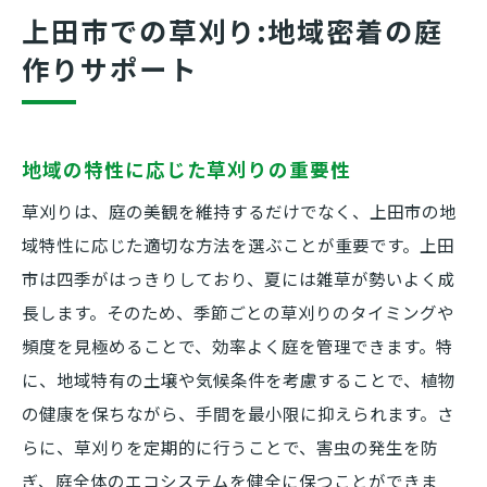
地域に根ざした持続可能な庭作り
上田市での草刈り:地域密着の庭
草刈りで手間いらずの美しい庭を実現する方法
作りサポート
草刈りの頻度とタイミングの選び方
効率的な草刈りのためのテクニック
地域の特性に応じた草刈りの重要性
庭のデザインに合わせた草刈り方法
手間を省くための自動化と機械の活用
草刈りは、庭の美観を維持するだけでなく、上田市の地
域特性に応じた適切な方法を選ぶことが重要です。上田
草刈り後のメンテナンスのポイント
市は四季がはっきりしており、夏には雑草が勢いよく成
プロに任せるメリットと安心感
長します。そのため、季節ごとの草刈りのタイミングや
長野県上田市での効果的な草刈りポイント
頻度を見極めることで、効率よく庭を管理できます。特
気候と土地に適した草刈り計画
に、地域特有の土壌や気候条件を考慮することで、植物
上田市の特有の植物と雑草の理解
の健康を保ちながら、手間を最小限に抑えられます。さ
草刈りに適した季節と時期の選定
らに、草刈りを定期的に行うことで、害虫の発生を防
地形に応じた効率的な草刈り技術
ぎ、庭全体のエコシステムを健全に保つことができま