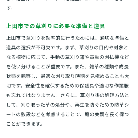
防草対策で長期的な美観を保つ
す。
地域の環境への配慮と持続可能性
上田市での草刈りに必要な準備と道具
地域特有の気候に合わせた上田市の草刈りサー
上田市で草刈りを効率的に行うためには、適切な準備と
ビス
道具の選択が不可欠です。まず、草刈りの目的や対象と
四季折々の気候に対応した草刈り
なる植物に応じて、手動の草刈り鎌や電動の刈払機など
上田市での異常気象への備え
を使い分けることが重要です。また、雑草の種類や成長
気候変動による草刈りの影響と対策
状態を観察し、最適な刈り取り時期を見極めることも大
地元企業ならではの気候対応サービス
切です。安全性を確保するための保護具や適切な作業服
気候に応じた土壌管理の重要性
も忘れてはなりません。さらに、草刈り後の処理方法と
気象データを活用した効率的な草刈り
して、刈り取った草の処分や、再生を防ぐための防草シ
ートの敷設などを考慮することで、庭の美観を長く保つ
草刈りで庭の美観を維持する秘訣
ことができます。
美しい庭を保つための草刈りルーチン
デザインと実用性を兼ね備えた草刈り