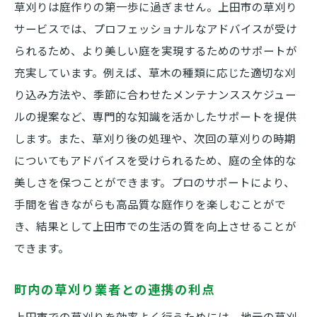
草刈りは庭作りの第一歩に過ぎません。上田市の草刈り
草刈り後の廃棄物処理の手順
サービスでは、プロフェッショナルなアドバイスが受け
庭の美観を保つためのクリーンアップ
られるため、より美しい庭を実現するためのサポートが
草刈り後の土壌改善と栄養補給
充実しています。例えば、草木の種類に応じた適切な刈
り込み方法や、季節に合わせたメンテナンススケジュー
再利用可能な草刈り廃棄物の活用法
ルの提案など、専門的な知識を活かしたサポートを提供
清潔を維持するための防犯と安全対策
します。また、草刈り後の処理や、次回の草刈りの時期
草刈り後の長期的な庭の健康維持
についてもアドバイスを受けられるため、庭の全体的な
上田市での草刈りサービスで手間を省く
美しさを保つことができます。プロのサポートにより、
プロのサービスを利用するメリット
手間を省きながらも高品質な庭作りを楽しむことがで
草刈りサービスの流れと詳細
き、結果として上田市での生活の質を向上させることが
依頼から完了までのスムーズなプロセス
できます。
地域に密着したサービスの提供
町内の草刈り業者との連携の利点
草刈り業者選びのポイントと比較
上田市での草刈りを効率よく行うためには、地元の草刈