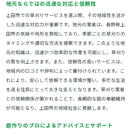
地元ならではの迅速な対応と信頼性
庭の美観を損なわない草刈り技術
上田市での草刈りサービスを選ぶ際、その地域性を活か
草刈りによる庭の健康維持
した迅速な対応力が重要です。地元の業者は、長野県上
雑草の再発を防ぐための戦略
田市の気候や地形を熟知しており、季節ごとの草刈りの
庭の魅力を引き立てる植栽と草刈りの調和
タイミングや適切な方法を提案できます。このような地
季節に応じた上田市の草刈り管理法
元の知識は、迅速かつ効率的な作業を可能にし、草刈り
春夏秋冬の草刈りプランニング
の質を向上させます。また、信頼性の高いサービスは、
地域内の口コミや評判によって裏付けられています。こ
季節ごとの雑草の特徴と対策
れにより、安心して依頼できる環境が整い、多忙な生活
異なる季節での草刈り技術の違い
を送る住民にとって大きな支えとなります。草刈り業者
効果的な季節ごとの防草方法
との信頼関係が築かれることで、長期的な庭の美観維持
四季に応じた庭の健康管理
が可能となり、上田市の地域社会に貢献します。
季節の変化に対応するための定期メンテナ
ンス
庭作りのプロによるアドバイスとサポート
草刈り後の処理で庭を清潔に保つ方法