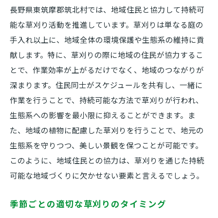
由
長野県東筑摩郡筑北村では、地域住民と協力して持続可
能な草刈り活動を推進しています。草刈りは単なる庭の
地域景観を守る草刈り活動の重要性
手入れ以上に、地域全体の環境保護や生態系の維持に貢
草刈りを通じた地域美化への貢献
献します。特に、草刈りの際に地域の住民が協力するこ
村の景観を保つための草刈りの役割
とで、作業効率が上がるだけでなく、地域のつながりが
草刈りが地域住民に与えるポジティブな影
深まります。住民同士がスケジュールを共有し、一緒に
響
作業を行うことで、持続可能な方法で草刈りが行われ、
コミュニティ活動としての草刈りの意義
生態系への影響を最小限に抑えることができます。ま
草刈りで観光価値を高める方法
た、地域の植物に配慮した草刈りを行うことで、地元の
驚くべき草刈りの効果とその持続可能なアプロ
生態系を守りつつ、美しい景観を保つことが可能です。
ーチ
このように、地域住民との協力は、草刈りを通じた持続
持続可能な方法で実現する草刈りの効果
可能な地域づくりに欠かせない要素と言えるでしょう。
環境に優しい草刈りの実践法
季節ごとの適切な草刈りのタイミング
草刈りがもたらす長期的な環境保護効果