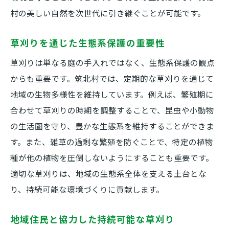
草刈りが害虫の生息環境に与える影響
村の美しい自然を次世代に引き継ぐことが可能です。
生態系を守りつつ害虫を防ぐ草刈り
草刈りを通じた生態系保護の重要性
草刈りでの自然な害虫管理の手法
害虫被害を最小限にする草刈りのポイント
草刈りは単なる庭の手入れではなく、生態系保護の観点
からも重要です。筑北村では、定期的な草刈りを通じて
庭を快適な空間にするための草刈りテクニック
地域の生物多様性を維持しています。例えば、繁殖期に
草刈りで庭をリフレッシュする方法
合わせて草刈りの時期を調整することで、昆虫や小動物
快適な庭を作るための草刈りの基本
の生活圏を守り、豊かな生態系を維持することができま
家族が集う庭を目指した草刈りの工夫
す。また、雑草の過剰な繁殖を防ぐことで、特定の植物
庭の美しさを引き立てる草刈り技術
種が他の植物を圧倒しないようにすることも重要です。
草刈り後に楽しめるガーデンスペースの作
適切な草刈りは、地域の生態系全体を支える土台とな
り方
り、持続可能な環境づくりに貢献します。
リラックス空間を演出するための草刈り
地域住民と協力した持続可能な草刈り
筑北村での草刈りが地域の景観維持に繋がる理