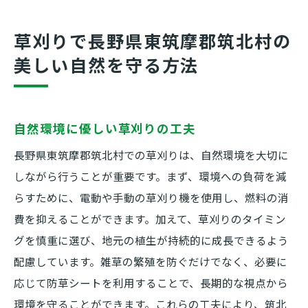
季節ごとの適切な草刈りのタイミング
草刈りが景観保全に与える効果
草刈りで長野県東筑摩郡筑北村の
地元の植物を守るための草刈り対策
美しい自然を守る方法
草刈りの技術がもたらす庭の生態系への影響
草刈りによる生態系の多様化
庭の健康を保つための草刈りテクニック
自然環境に優しい草刈りの工夫
生態系バランスを考えた草刈りの利点
長野県東筑摩郡筑北村での草刈りは、自然環境を大切に
草刈りが植物と動物に及ぼす影響
しながら行うことが重要です。まず、環境への負荷を減
らすために、電動や手動の草刈り機を使用し、燃料の消
持続可能な草刈り技術の導入
費を抑えることができます。加えて、草刈りのタイミン
庭の生態系を豊かにするための草刈り
グを慎重に選び、地元の植生が持続的に成長できるよう
害虫を防ぐ草刈りの秘訣とその実践法
配慮しています。雑草の繁殖を防ぐだけでなく、必要に
適切な草刈りで害虫発生を抑える方法
応じて防草シートを利用することで、長期的な視点から
害虫予防に効果的な草刈り時期
環境を守ることができます。これらの工夫により、筑北