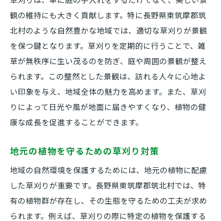
地域の特性を活かした草刈りの実践
観の維持にも大きく貢献します。特に長野県東筑摩郡筑
自然との共生を考えた草刈りの利点
北村のような自然豊かな地域では、適切な草刈りが景観
草刈りが地域の生態系に与えるポジティブ
を保つ鍵となります。草刈りを定期的に行うことで、雑
効果
草が無秩序に生い茂るのを防ぎ、庭や周囲の景観が整え
自然保護と草刈りの両立を目指すアプロー
られます。この整然とした景観は、訪れる人々に心地よ
チ
い印象を与え、地域全体の魅力を高めます。また、草刈
りによって日光や風が地面に届きやすくなり、植物の健
草刈りを通じて地域の生物多様性を守る
康な成長を促進することができます。
地元の植物を守るための草刈り対策
地域の自然環境を保護するためには、地元の植物に配慮
した草刈りが重要です。長野県東筑摩郡筑北村では、特
有の植物群が存在し、その生態を守るための工夫が求め
られます。例えば、草刈りの際に特定の植物を保護する