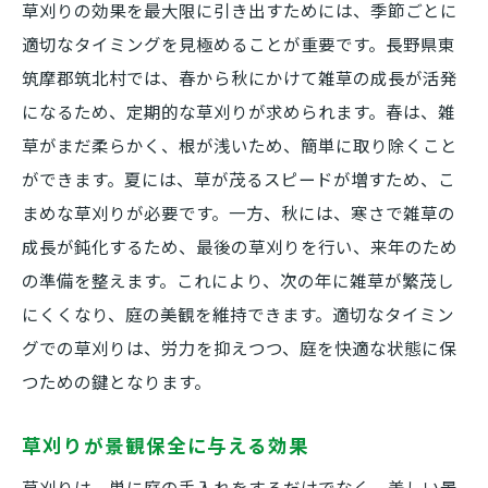
草刈りの効果を最大限に引き出すためには、季節ごとに
資源を無駄にしない草刈りのアプローチ
適切なタイミングを見極めることが重要です。長野県東
草刈りで家庭のエコフットプリントを減ら
筑摩郡筑北村では、春から秋にかけて雑草の成長が活発
す
になるため、定期的な草刈りが求められます。春は、雑
地域全体で取り組む持続可能な草刈り
草がまだ柔らかく、根が浅いため、簡単に取り除くこと
草刈り後の庭で楽しむ豊かな時間の作り方
ができます。夏には、草が茂るスピードが増すため、こ
草刈り後の庭で行う楽しみ方
まめな草刈りが必要です。一方、秋には、寒さで雑草の
家族と過ごす庭の新しいライフスタイル
成長が鈍化するため、最後の草刈りを行い、来年のため
庭を活用した新しい趣味の提案
の準備を整えます。これにより、次の年に雑草が繁茂し
にくくなり、庭の美観を維持できます。適切なタイミン
草刈り後の庭で開催するイベントアイデア
グでの草刈りは、労力を抑えつつ、庭を快適な状態に保
庭でのリラックス時間を充実させる工夫
つための鍵となります。
地域交流を促進する庭の活用法
長野の自然と調和する草刈りのメリットを探る
草刈りが景観保全に与える効果
長野の自然環境に適した草刈りの方法
草刈りは、単に庭の手入れをするだけでなく、美しい景