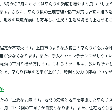
、6月から7月にかけては草刈りの頻度を増やすと良いでしょ
春の草刈りが自然に与える影響
ます。さらに、草刈り後の土壌管理や防草対策も計画に組み
夏場の草刈りの重要性とその効果
、地域の環境保護にも寄与し、住民の生活環境を向上させる
秋の草刈りで得られる環境的利点
冬の草刈りの役割と注意点
季節に応じた草刈りの環境配慮
選定が不可欠です。上田市のような広範囲の草刈りが必要な
自然環境を守るための草刈りのタイミング
担が少なくなります。また、手入れやメンテナンスがしやす
電動の草刈り機が便利です。これらのツールは、狭い場所で
とで、草刈り作業の効率が上がり、時間と労力の節約につな
整
ために重要な要素です。地域の気候と地形を考慮した草刈り
、月に1〜2回の草刈りが目安となります。また、住宅地や公