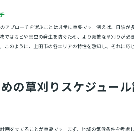
コミュニティでの共同草刈りの利点
チ
地域の絆を深める草刈りイベント
草刈り活動で地域環境を守る意識
のアプローチを選ぶことは非常に重要です。例えば、日陰が
草刈りを通じた地域の美観向上
域ではカビや害虫の発生を防ぐため、より頻繁な草刈りが必
。このように、上田市の各エリアの特性を熟知し、それに応
コミュニティと連携した草刈りの実施方法
上田市での草刈り成功例から学ぶ美観維持のヒント
成功事例に見る草刈りのポイント
上田市での草刈りのベストプラクティス
ための草刈りスケジュール
美しい景観を作るための草刈り戦略
草刈り後の美観維持方法
上田市での実践例から学ぶ効果的な草刈り
成功事例に学ぶ草刈りの改善点
計画を立てることが重要です。まず、地域の気候条件を考慮
季節ごとの草刈りが地域の自然環境に与える影響とは