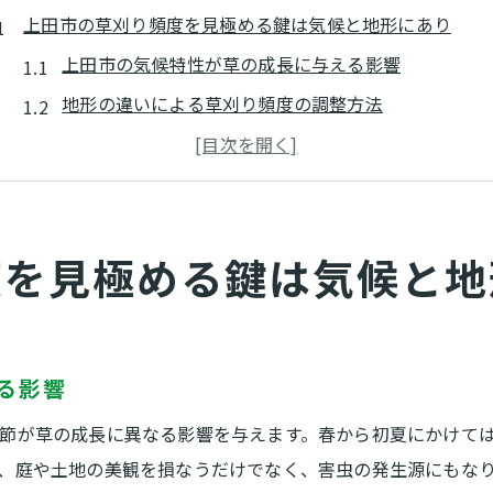
上田市の草刈り頻度を見極める鍵は気候と地形にあり
上田市の気候特性が草の成長に与える影響
地形の違いによる草刈り頻度の調整方法
季節ごとの草刈りスケジュールの重要性
降雨量と草刈りのタイミングの関係
標高差が影響する草刈りの必要性
度を見極める鍵は気候と地
地域特性に応じた草刈りのアプローチ
美しい景観を保つための草刈りスケジュール設定法
年間草刈り計画の立て方
効率的な草刈りツールの選定
る影響
地域の美観を維持するための頻度調整
節が草の成長に異なる影響を与えます。春から初夏にかけて
草刈り後のメンテナンス手順
、庭や土地の美観を損なうだけでなく、害虫の発生源にもな