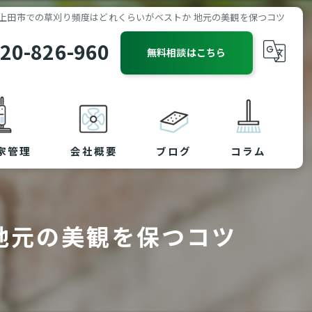
上田市での草刈り頻度はどれくらいがベストか 地元の美観を保つコツ
20-826-960
無料相談はこちら
家管理
会社概要
ブログ
コラム
地元の美観を保つコツ