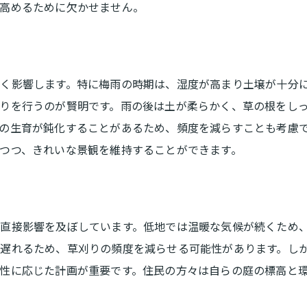
高めるために欠かせません。
草刈りにかかる時間を短縮する工夫
安全に草刈りを行うためのポイント
DIY草刈りでの失敗を防ぐ秘訣
く影響します。特に梅雨の時期は、湿度が高まり土壌が十分
効率的な草刈りを実現するための地元の知識と工夫
りを行うのが賢明です。雨の後は土が柔らかく、草の根をし
地元ならではの草刈り方法
の生育が鈍化することがあるため、頻度を減らすことも考慮
上田市での草刈り成功事例紹介
つつ、きれいな景観を維持することができます。
地域の知識を活かした草刈りの工夫
地元コミュニティとの協力で効率化
草刈りに関する地元の知恵袋
直接影響を及ぼしています。低地では温暖な気候が続くため
地域特有の草刈りの悩みと解決策
遅れるため、草刈りの頻度を減らせる可能性があります。し
地域コミュニティを支える草刈りの重要性とその実践法
性に応じた計画が重要です。住民の方々は自らの庭の標高と
地域活動としての草刈りの役割