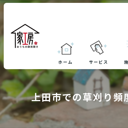
ホーム
サービス
草刈り・防草シート
上田市での草刈り頻
剪定
ハウスクリーニング
リフォーム