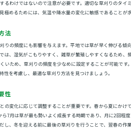
環境保護に配慮した草刈り方法
するわけではないので注意が必要です。適切な草刈りのタイ
見極めるためには、気温や降水量の変化に敏感であることが
草刈り作業を効率化するタイミング
地元住民必見！草刈りの頻度とタイミングを考慮する理由
方法
草刈りの頻度が美観に与える影響
適切なタイミングで草刈りを行うメリット
刈りの頻度にも影響を与えます。平地では草が早く伸びる傾
では、湿気がこもりやすく、雑草が繁殖しやすくなるため、
季節ごとの草刈り頻度の見直し
くいため、草刈りの頻度を少なめに設定することが可能です
地域の自然環境を考慮したスケジュール
特性を考慮し、最適な草刈り方法を見つけましょう。
地域住民の声を反映した草刈り計画
草刈りのタイミングに関する注意点
要性
DIY愛好者へのアドバイス：上田市における草刈りの最適
との変化に応じて調整することが重要です。春から夏にかけ
DIYでの草刈りの準備と必要ツール
から7月は草が最も勢いよく成長する時期であり、月に2回程
自宅周辺での草刈りを効率化する方法
だし、冬を迎える前に最後の草刈りを行うことで、翌春の作
初心者でもできる簡単な草刈りテクニック