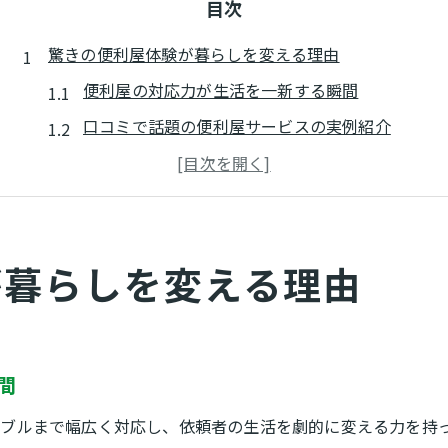
目次
驚きの便利屋体験が暮らしを変える理由
便利屋の対応力が生活を一新する瞬間
口コミで話題の便利屋サービスの実例紹介
便利屋がもたらす安心感と衝撃的な効果
便利屋利用で見つかる日常の新しい快適さ
便利屋の柔軟な対応が暮らしに与える影響
が暮らしを変える理由
実体験からわかる便利屋サービスの魅力
暮らしの悩みを便利屋で解決する方法
便利屋が住まいの困りごとを丸ごと解決
不用品や遺品整理も便利屋に相談できる
間
暮らしの小さな悩みに便利屋が寄り添う理由
ブルまで幅広く対応し、依頼者の生活を劇的に変える力を持