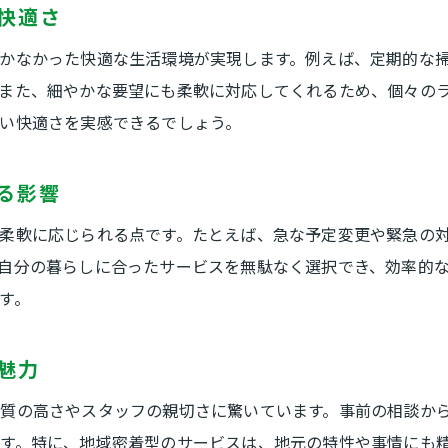
快適さ
女性や高齢者も安心できる便利屋の特徴
かなかった快適な生活環境が実現します。例えば、定期的な
便利屋のサービス内容と料金を比較して選ぶ
また、細やかな要望にも柔軟に対応してくれるため、個々の
信頼性の高い便利屋を探す具体的なコツ
い快適さを実感できるでしょう。
便利屋選びで失敗しないための注意点
不用品処分を便利屋に任せるメリット
る影響
便利屋に依頼することで不用品処分が簡単に
柔軟に応じられる点です。たとえば、急な予定変更や緊急の
不用品回収も便利屋なら分別や運搬も安心
自分の暮らしに合ったサービスを無駄なく選択でき、効率的
便利屋の不用品買取サービスの利便性
す。
粗大ごみの処分は便利屋に任せて手間いらず
便利屋が提供するエコな不用品処分方法
魅力
遺品整理も便利屋でスムーズに対応可能
質の高さやスタッフの親切さに驚いています。事前の相談か
便利屋サービスの現場で感じた安心感
す。特に、地域密着型のサービスは、地元の特性や事情にも