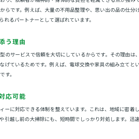
便利屋の多彩な対応力で急な困りごとも解決
からです。例えば、大量の不用品整理や、思い出の品の仕分
便利屋の多様なサービスが急な依頼もカバー
られるパートナーとして選ばれています。
暮らしのあらゆる困りごとに便利屋が対応
添う理由
便利屋の柔軟な対応力が選ばれる理由とは
急な相談でも便利屋なら迅速に対応可能
型のサービスで信頼を大切にしているからです。その理由は
生活支援から片付けまで便利屋が幅広く対応
なげているためです。例えば、電球交換や家具の組み立てと
です。
困った時に頼れる便利屋の実践的なサポート
対応可能
ィーに対応できる体制を整えています。これは、地域に密着
や引越し前の大掃除にも、短時間でしっかり対処します。迅