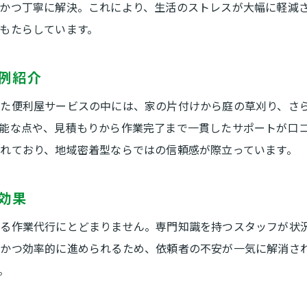
便利屋なら急な片付け依頼にも迅速対応可能
かつ丁寧に解決。これにより、生活のストレスが大幅に軽減
便利屋サービスで悩みを解消した体験談紹介
もたらしています。
便利屋の多様なサービスで生活が快適に
例紹介
急な片付けも安心の便利屋サービス活用術
急な片付けも便利屋が即日サポート可能
れた便利屋サービスの中には、家の片付けから庭の草刈り、さ
便利屋利用でスピーディーに片付け完了
能な点や、見積もりから作業完了まで一貫したサポートが口
れており、地域密着型ならではの信頼感が際立っています。
急な不用品処分も便利屋サービスが対応
便利屋の柔軟な予約対応で安心依頼を実現
効果
急行対応で便利屋が暮らしの困りごと解決
便利屋なら忙しい方でも手軽に片付け依頼
なる作業代行にとどまりません。専門知識を持つスタッフが状
かつ効率的に進められるため、依頼者の不安が一気に解消さ
信頼できる便利屋選びのポイントとは
。
便利屋選びで大切な口コミと評判の確認方法
安心して任せられる便利屋の見極め方