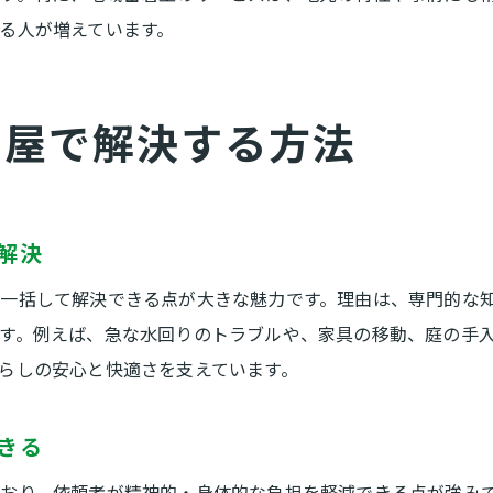
便利屋スタッフの丁寧な対応が安心感を生む
る人が増えています。
作業前後の説明で便利屋の信頼度がアップ
便利屋利用者のリアルな声と現場での体験
利屋で解決する方法
スタッフの柔軟な対応が便利屋選びの決め手
現場で実感した便利屋のサポート力の高さ
安心して任せられる便利屋サービスの実態
高齢者にも優しい便利屋サポートの魅力
解決
便利屋は高齢者の日常サポートにも最適
一括して解決できる点が大きな魅力です。理由は、専門的な
高齢者にも安心な便利屋のサービス内容
す。例えば、急な水回りのトラブルや、家具の移動、庭の手
便利屋を活用した高齢者の暮らしサポート事例
らしの安心と快適さを支えています。
高齢者が便利屋に依頼する際のポイント
家族を支える便利屋の高齢者支援サービス
きる
高齢者にも分かりやすい便利屋の相談方法
おり、依頼者が精神的・身体的な負担を軽減できる点が強み