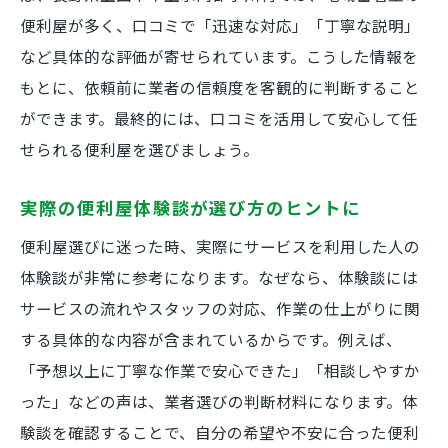
便利屋の評判が安心感につながる理由
便利屋が多く、口コミで「迅速な対応」「丁寧な説明」
口コミを活用した便利屋選びのポイント
など具体的な評価が寄せられています。こうした情報を
便利屋の安心対応はどこで見極める？
もとに、依頼前に業者の信頼度を客観的に判断すること
便利屋の評判を比較して安心サービスを
ができます。最終的には、口コミを活用して安心して任
便利屋選びは実際の体験談が参考に
せられる便利屋を選びましょう。
便利屋選びは体験談が大きな判断材料
実際の便利屋体験談が選び方のヒントに
利用者の体験談で便利屋の実力を知る
便利屋選びに迷った時、実際にサービスを利用した人の
便利屋のリアルな体験談が信頼につながる
体験談が非常に参考になります。なぜなら、体験談には
体験談から学ぶ便利屋選びの注意点
サービスの流れやスタッフの対応、作業の仕上がりに関
便利屋のサービス向上に体験談を活用
する具体的な内容が含まれているからです。例えば、
信頼できる便利屋を口コミから探す方法
「予想以上に丁寧な作業で安心できた」「相談しやすか
口コミを活用した便利屋探しのコツ
った」などの声は、業者選びの判断材料になります。体
信頼できる便利屋を見極めるポイント
験談を確認することで、自分の希望や不安に合った便利