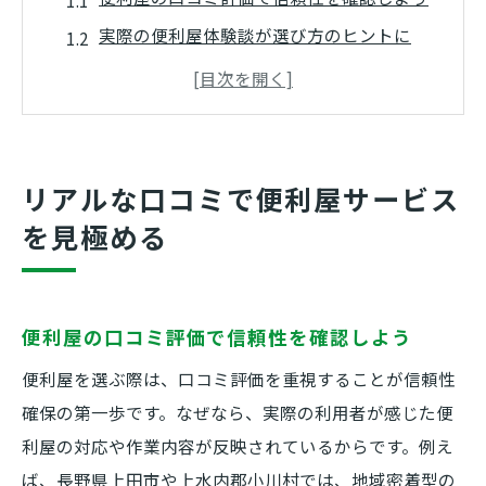
実際の便利屋体験談が選び方のヒントに
口コミで分かる便利屋の対応力と安心感
便利屋の評判を活かした賢いサービス選び
レビューから見える便利屋の丁寧な作業
利用者レビューが語る便利屋の信頼ポイント
リアルな口コミで便利屋サービス
便利屋の信頼ポイントをレビューで解説
を見極める
便利屋選びは利用者の声が重要な理由
レビューから読み取る便利屋の対応品質
便利屋の口コミ評価で信頼性を確認しよう
信頼できる便利屋の特徴を体験者が証言
便利屋の迅速な対応力を口コミでチェック
便利屋を選ぶ際は、口コミ評価を重視することが信頼性
確保の第一歩です。なぜなら、実際の利用者が感じた便
安心を重視するなら便利屋の評判が鍵
利屋の対応や作業内容が反映されているからです。例え
安心して依頼できる便利屋の選び方
ば、長野県上田市や上水内郡小川村では、地域密着型の