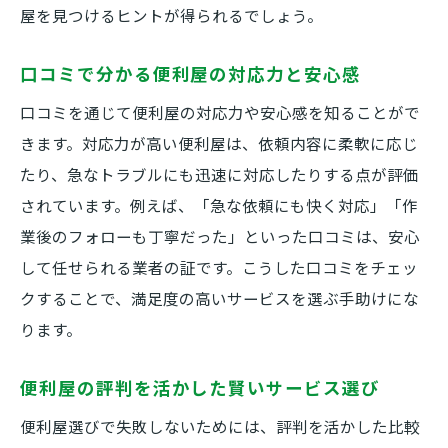
便利屋の口コミで安心感を確認しよう
屋を見つけるヒントが得られるでしょう。
便利屋選びは評判と実績が決め手
口コミで分かる便利屋の対応力と安心感
便利屋の口コミを比較して納得の選択
口コミを通じて便利屋の対応力や安心感を知ることがで
上田市や小川村で注目の便利屋レビュー
きます。対応力が高い便利屋は、依頼内容に柔軟に応じ
上田市で評判の便利屋レビューを紹介
たり、急なトラブルにも迅速に対応したりする点が評価
小川村で信頼できる便利屋の口コミ例
されています。例えば、「急な依頼にも快く対応」「作
地域で選ばれる便利屋のレビュー活用法
業後のフォローも丁寧だった」といった口コミは、安心
便利屋レビューで地域密着型サービスを知
して任せられる業者の証です。こうした口コミをチェッ
る
クすることで、満足度の高いサービスを選ぶ手助けにな
実際の便利屋レビューから選ぶ安心業者
ります。
便利屋の評判を活かした賢いサービス選び
便利屋選びで失敗しないためには、評判を活かした比較