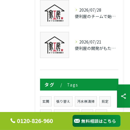
2026/07/28
便利屋のチームで始める多彩な仕事と起業のリアルガイド
2026/07/21
便利屋の開発がもたらす長野県上田市埴科郡坂城町での暮らしの頼れる解決策
タグ
Tags
玄関
張り替え
汚水桝清掃
剪定
補修
ドアノブ交換
坂城
筑北
0120-826-960
無料相談はこちら
長和町
玄関建付け
襖
玄関戸車