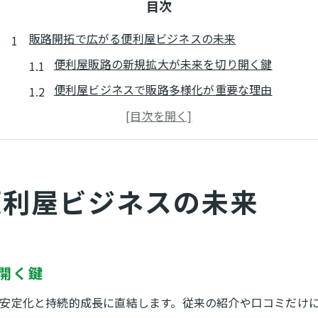
目次
販路開拓で広がる便利屋ビジネスの未来
便利屋販路の新規拡大が未来を切り開く鍵
便利屋ビジネスで販路多様化が重要な理由
販路選択で便利屋の活躍領域はどこまで広がるか
便利屋業界動向から探る売上拡大のヒント
便利屋販路戦略の変化がもたらす可能性
便利屋ビジネスの未来
便利屋として安定収入を実現する秘訣とは
便利屋販路強化が安定収入の基盤になる理由
安定収入のための便利屋販路維持ノウハウ
便利屋で長く安定収益を続ける販路活用法
開く鍵
便利屋事業の安定化に欠かせない販路戦略
安定化と持続的成長に直結します。従来の紹介や口コミだけ