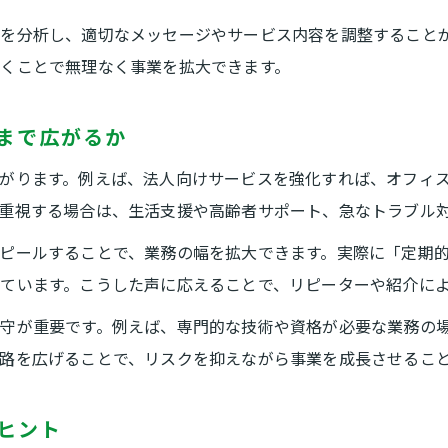
失敗例から学ぶ販路開拓の注意点
を分析し、適切なメッセージやサービス内容を調整すること
便利屋開業失敗例に見る販路選択の落とし穴
くことで無理なく事業を拡大できます。
便利屋販路戦略で避けたい一般的な失敗とは
販路拡大時に便利屋が注意すべきリスクとは
まで広がるか
便利屋販路の見誤りが招く経営トラブル例
がります。例えば、法人向けサービスを強化すれば、オフィ
便利屋やめとけと言われる販路展開の背景
重視する場合は、生活支援や高齢者サポート、急なトラブル
資格不要でも始める便利屋販路の工夫
ピールすることで、業務の幅を拡大できます。実際に「定期
資格不要で始める便利屋販路拡大のコツ
ています。こうした声に応えることで、リピーターや紹介に
経験不問の便利屋販路開拓アイデア集
守が重要です。例えば、専門的な技術や資格が必要な業務の
便利屋販路構築で資格の有無が関係しない理由
路を広げることで、リスクを抑えながら事業を成長させるこ
便利屋販路展開で必要な営業スキルとは
資格不要便利屋が販路で差別化する方法
ヒント