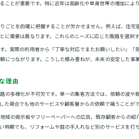
販路拡大と便利屋経営安定の密接な関係性
ることが重要です。特に近年は高齢化や単身世帯の増加によ
地域ニーズに応じた販路戦略の立て方
地域密着型便利屋販路の効果的な構築法
困りごとを的確に把握することが欠かせません。例えば、住宅
便利屋販路戦略で地域ニーズを的確に捉える
とに需要は異なります。これらのニーズに応じた販路を選択
便利屋ビジネスで選ばれる販路づくりの秘訣
す。実際の利用者から「丁寧な対応でまたお願いしたい」「
地域需要に沿った便利屋販路の最適化方法
頼につながります。こうした積み重ねが、未来の安定した事
便利屋販路選定で地域貢献を実感するには
集客力アップを目指す便利屋の実践ポイント
な理由
便利屋販路が集客力向上に与える具体的効果
路の多様化が不可欠です。単一の集客方法では、依頼の波や
便利屋集客サイト活用で販路を広げる方法
した場合でも他のサービスや顧客層からの依頼で補うことが
販路拡大と便利屋業種分類の関係を解説
、地域の掲示板やフリーペーパーへの広告、既存顧客からの紹
便利屋販路拡充で集客を成功させるコツ
い時期でも、リフォームや庭の手入れなど別のサービスを打
口コミを活かした便利屋販路の集客術とは