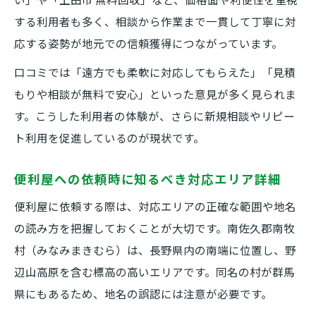
高地ならではの便利屋サービスの特徴と工
する利用者も多く、相談から作業まで一貫して丁寧に対
夫
応する姿勢が地元での信頼獲得につながっています。
便利屋が南牧村で求められる季節ごとの支
口コミでは「遠方でも柔軟に対応してもらえた」「見積
援内容
もりや相談が無料で安心」といった意見が多く見られま
標高差を活かした便利屋の現地対応ノウハ
す。こうした利用者の体験が、さらに新規相談やリピー
ウ
ト利用を促進しているのが現状です。
住まいの困りごと解決に便利屋が果たす役割
便利屋への依頼時に知るべき対応エリア詳細
便利屋が住まいの悩みをスムーズに解決
便利屋に依頼する際は、対応エリアの正確な範囲や地名
日常の掃除や修理を便利屋がサポートする
の読み方を把握しておくことが大切です。南佐久郡南牧
理由
村（みなみまきむら）は、長野県内の南端に位置し、野
便利屋の暮らしサポートが南牧村で広がる
辺山高原を含む標高の高いエリアです。同名の村が群馬
背景
県にもあるため、地名の誤認には注意が必要です。
高齢世帯に便利屋が選ばれるメリットとは