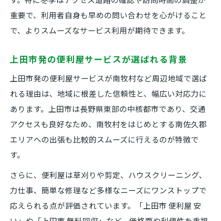
地名の読み方が重要となる便利屋依頼時の注意
重要で、利用者自身も早めの問い合わせを心がけること
点
で、よりスムーズなサービス利用が期待できます。
便利屋依頼時に地名の正確な読み方を確認
南牧村の読み方で混同しやすい注意点まと
上田市発の便利屋サービスが選ばれる背景
め
上田市発の便利屋サービスが南牧村など周辺地域で選ば
便利屋が誤配や遅延を防ぐための地名チェ
れる理由は、地域に根差した信頼性と、幅広い対応力に
ック法
あります。上田市は長野県東部の中核都市であり、交通
便利屋依頼で混同しがちな南牧村と他地域
アクセスも良好なため、南牧村をはじめとする南佐久郡
の違い
エリアへの出張も比較的スムーズに行えるのが特徴で
便利屋サービス申込み時の地名入力ポイン
す。
ト
さらに、便利屋は草刈りや剪定、ハウスクリーニング、
高地の南牧村へ便利屋ができる支援と工夫
力仕事、簡単な修理など多様なニーズにワンストップで
便利屋が高原地帯で行う生活サポートとは
応えられる点が評価されています。「上田市 便利屋 安
南牧村の気候に合わせた便利屋の工夫事例
い」や「上田市 無料回収」など、価格面や利便性を重視