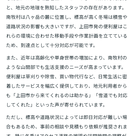
は
と、地元の地理を熟知したスタッフの存在があります。
便利屋による南牧村特有の暮らしサポート
南牧村は八ヶ岳の麓に位置し、標高が高く冬場は積雪や
術
道路状況の影響も大きいですが、上田市発の便利屋はこ
便利屋が南佐久郡南牧村で信頼される理由
れらの環境に合わせた移動手段や作業計画を立てている
ため、到達点として十分対応が可能です。
上田市から南牧村への到達ポイントを探る
便利屋が上田市から南牧村へ行くルート解
また、近年は高齢化や単身世帯の増加により、南牧村の
説
ような山間部でも生活支援のニーズが高まっています。
便利屋は草刈りや除雪、買い物代行など、日常生活に密
便利屋サービスの到達点を具体的にシミュ
着したサービスを幅広く提供しており、地元利用者から
レーション
も「上田市から来てくれるのは助かる」「雪道でも対応
上田市から便利屋が南牧村へ伺う際の注意
してくれた」といった声が寄せられています。
点
便利屋が効率よく南牧村へ到達できる工夫
ただし、標高や道路状況によっては即日対応が難しい場
合もあるため、事前の相談や見積もり依頼が推奨されま
便利屋が到達できる地形とアクセス事情
す。特に冬季はアクセス道路の確認や訪問時間の調整が