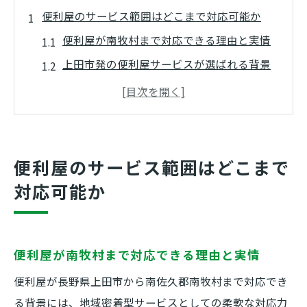
便利屋のサービス範囲はどこまで対応可能か
便利屋が南牧村まで対応できる理由と実情
上田市発の便利屋サービスが選ばれる背景
便利屋への依頼時に知るべき対応エリア詳
細
便利屋が南佐久郡で果たす生活支援の広が
り
便利屋のサービス範囲はどこまで
長野県内で便利屋が活躍する地域特性を解
対応可能か
説
南牧村で活躍する便利屋の実力を検証
便利屋が南牧村で実際に解決した依頼事例
便利屋が南牧村まで対応できる理由と実情
地域密着型便利屋が南牧村で選ばれる理由
便利屋が長野県上田市から南佐久郡南牧村まで対応でき
南牧村の高原地帯で便利屋ができる支援と
る背景には、地域密着型サービスとしての柔軟な対応力