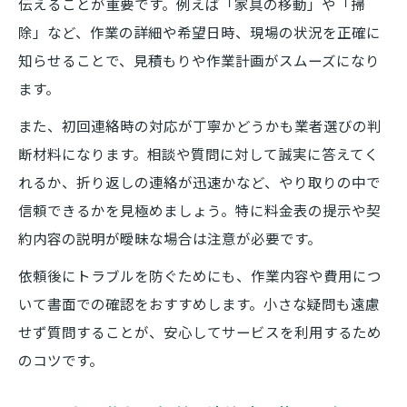
伝えることが重要です。例えば「家具の移動」や「掃
口コミを活用した便利屋への連絡前対策
除」など、作業の詳細や希望日時、現場の状況を正確に
便利屋の口コミに惑わされない見極めポイ
知らせることで、見積もりや作業計画がスムーズになり
ント
ます。
やめとけと言われる前に知りたい便利屋への相
また、初回連絡時の対応が丁寧かどうかも業者選びの判
談法
断材料になります。相談や質問に対して誠実に答えてく
便利屋へ相談時に避けたいNG行動一覧
れるか、折り返しの連絡が迅速かなど、やり取りの中で
やめとけと後悔しない便利屋相談の進め方
信頼できるかを見極めましょう。特に料金表の提示や契
便利屋への相談内容別の注意点と体験談
約内容の説明が曖昧な場合は注意が必要です。
便利屋へ連絡前に相談できる内容の確認
依頼後にトラブルを防ぐためにも、作業内容や費用につ
便利屋に相談できないグレー案件の判断基
いて書面での確認をおすすめします。小さな疑問も遠慮
準
せず質問することが、安心してサービスを利用するため
便利屋に依頼可能な作業内容を連絡時に確認す
のコツです。
る