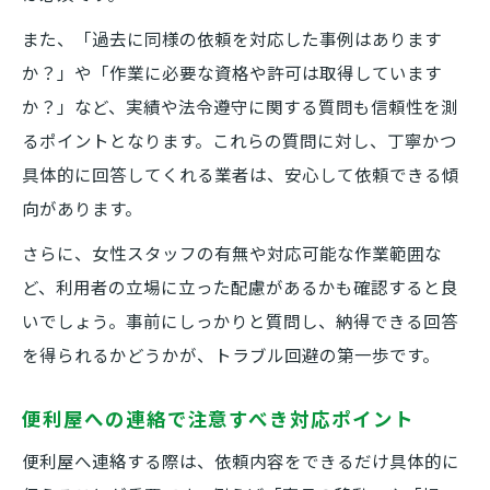
女性スタッフ在籍の便利屋へ連絡する利点
また、「過去に同様の依頼を対応した事例はあります
か？」や「作業に必要な資格や許可は取得しています
女性が安心して便利屋に連絡できる確認事
か？」など、実績や法令遵守に関する質問も信頼性を測
項
るポイントとなります。これらの質問に対し、丁寧かつ
女性スタッフ対応の便利屋口コミ活用法
具体的に回答してくれる業者は、安心して依頼できる傾
便利屋へ女性が連絡時に配慮すべき点とは
向があります。
便利屋の女性スタッフ指名時の注意ポイン
さらに、女性スタッフの有無や対応可能な作業範囲な
ト
ど、利用者の立場に立った配慮があるかも確認すると良
口コミを通じた便利屋の信頼性確認ポイント
いでしょう。事前にしっかりと質問し、納得できる回答
便利屋口コミチェックで信頼度を見抜く方
を得られるかどうかが、トラブル回避の第一歩です。
法
便利屋の口コミで多いトラブル事例と対策
便利屋への連絡で注意すべき対応ポイント
信頼できる便利屋選びで役立つ口コミの見
便利屋へ連絡する際は、依頼内容をできるだけ具体的に
方