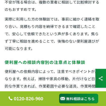
不安が残る場合は、複数の業者に相談して比較検討する
のもおすすめです。
実際に利用した方の体験談では、事前に細かく連絡を取
り合い、見積もり内容を納得できるまで確認したこと
で、安心して依頼できたという声が多くあります。焦ら
ず丁寧に相談を進めることで、後悔のない便利屋選びが
可能になります。
便利屋への相談内容別の注意点と体験談
便利屋への依頼内容によって、注意すべきポイントが異
なります。例えば、掃除や家具の移動、片付けなど日常
的な作業であれば、作業範囲や必要な道具、作業時間の
目安を事前に確認しておくと安心です。一方、伐採やリ
0120-826-960
無料相談はこちら
フォームなど専門性が求められる作業では、資格や許可