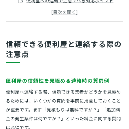
便利屋への連絡で注意すべき対応ポイント
口コミから分かる便利屋連絡時の落とし穴
便利屋へ連絡する前に確認したい法令遵守
便利屋に安心して連絡するための心構え
料金見積もりで失敗しない便利屋選びのコツ
信頼できる便利屋と連絡する際の
便利屋の料金見積もり時に比較すべき項目
注意点
便利屋の料金表と実際の請求差異の確認法
便利屋選びで後悔しない見積もりの頼み方
便利屋の信頼性を見極める連絡時の質問例
見積もり時の便利屋への質問ポイントまと
め
便利屋へ連絡する際、信頼できる業者かどうかを見極め
便利屋の料金見積もりで注意したい追加費
るためには、いくつかの質問を事前に用意しておくこと
用
が重要です。まず「見積もりは無料ですか？」「追加料
金の発生条件は何ですか？」といった料金に関する質問
女性スタッフ対応の便利屋を安心して連絡する
は必須です。
方法