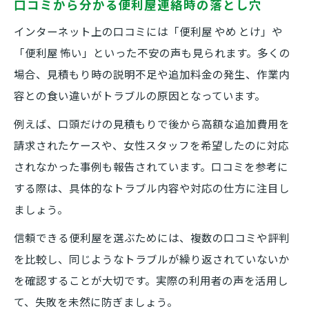
口コミから分かる便利屋連絡時の落とし穴
便利屋に連絡できる作業内容の具体例紹介
インターネット上の口コミには「便利屋 やめ とけ」や
便利屋が対応できない依頼内容とその理由
「便利屋 怖い」といった不安の声も見られます。多くの
便利屋への連絡時に確認すべき作業範囲
場合、見積もり時の説明不足や追加料金の発生、作業内
便利屋に依頼可能なサービスと注意事項
容との食い違いがトラブルの原因となっています。
便利屋へ連絡前に依頼内容を整理するコツ
例えば、口頭だけの見積もりで後から高額な追加費用を
請求されたケースや、女性スタッフを希望したのに対応
されなかった事例も報告されています。口コミを参考に
する際は、具体的なトラブル内容や対応の仕方に注目し
ましょう。
信頼できる便利屋を選ぶためには、複数の口コミや評判
を比較し、同じようなトラブルが繰り返されていないか
を確認することが大切です。実際の利用者の声を活用し
て、失敗を未然に防ぎましょう。