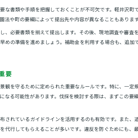
自然公園法や要綱に基づく伐採対応
要な書類や手順を把握しておくことが不可欠です。軽井沢町
自然公園法と軽井沢町要綱の違いを解説
園法や町の要綱によって提出先や内容が異なることもありま
伐採許可申請時のポイントと書類整理法
し、必要書類を揃えて提出します。その後、現地調査や審査
自然保護と伐採適正化のバランスを考える
ら早めの準備を進めましょう。補助金を利用する場合も、追加
伐採業者選定時の法令遵守チェック
実際の伐採事例から学ぶ対応のコツ
重要
伐採後の植栽義務と手続きのコツ
伐採後の植栽義務内容と守るべき基準
景観を守るために定められた重要なルールです。特に、一定
軽井沢町での植栽計画と申請手続き
になる可能性があります。伐採を検討する際は、まずこの要
植栽義務違反を防ぐための注意点
伐採補助金申請と植栽手続きの連携法
布されているガイドラインを活用するのも有効です。また、
を代行してもらえることが多いです。違反を防ぐためにも、
造園業者と協力した植栽の進め方