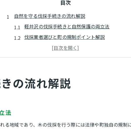
目次
自然を守る伐採手続きの流れ解説
軽井沢の伐採手続きと自然保護の両立法
伐採業者選びと町の規制ポイント解説
伐採申請時に確認すべき書類と流れ
軽井沢町自然保護対策要綱の理解が重要
造園業者と協力した安全な伐採方法
続きの流れ解説
安全な伐採に欠かせないポイント集
伐採前の安全確認とリスク管理の基本
軽井沢で安心できる伐採業者の選び方
近隣への配慮とトラブル回避の実践策
立法
重機利用時の安全対策と注意事項
れる地域であり、木の伐採を行う際には法律や町独自の規制