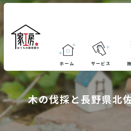
ホーム
サービス
草刈り・防草シート
木の伐採と長野県北
剪定
ハウスクリーニング
リフォーム