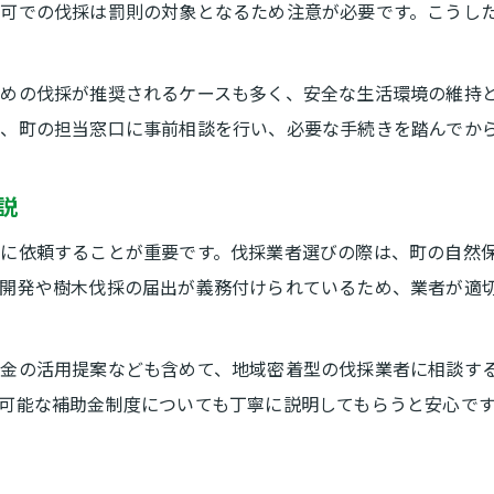
伐採補助金活用で費用負担を軽減する方法
可での伐採は罰則の対象となるため注意が必要です。こうし
軽井沢での伐採補助金申請方法とは
伐採補助金の申請条件と流れを徹底解説
めの伐採が推奨されるケースも多く、安全な生活環境の維持
申請書類の準備と提出時の注意点
、町の担当窓口に事前相談を行い、必要な手続きを踏んでか
伐採作業前に知るべき申請期限と手順
軽井沢町の伐採補助金制度の最新情報
説
伐採後の実績報告と申請完了までの流れ
に依頼することが重要です。伐採業者選びの際は、町の自然
伐採を検討する前に知るべき規制
地開発や樹木伐採の届出が義務付けられているため、業者が適
軽井沢町自然保護対策要綱の要点整理
伐採に必要な事前協議と許可の流れ
金の活用提案なども含めて、地域密着型の伐採業者に相談す
自然公園法に基づく伐採規制の確認方法
可能な補助金制度についても丁寧に説明してもらうと安心で
開発指導要綱が伐採に与える影響とは
伐採面積と規制範囲の基礎知識