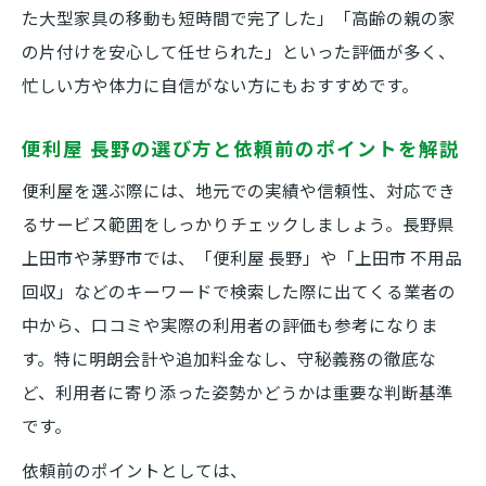
た大型家具の移動も短時間で完了した」「高齢の親の家
便利屋の明朗会計が選ばれる信頼の理由
の片付けを安心して任せられた」といった評価が多く、
追加料金なしで安心できる便利屋の利用体
忙しい方や体力に自信がない方にもおすすめです。
験
地域密着型の便利屋 長野で納得のサービス
便利屋 長野の選び方と依頼前のポイントを解説
を実感
便利屋を選ぶ際には、地元での実績や信頼性、対応でき
便利屋の見積もりと料金体系のポイントを
るサービス範囲をしっかりチェックしましょう。長野県
解説
上田市や茅野市では、「便利屋 長野」や「上田市 不用品
便利屋選びで後悔しないための明朗会計チ
回収」などのキーワードで検索した際に出てくる業者の
ェック
中から、口コミや実際の利用者の評価も参考になりま
暮らしの負担を減らす便利屋の頼み方ガイド
す。特に明朗会計や追加料金なし、守秘義務の徹底な
便利屋への依頼手順とスムーズな相談方法
ど、利用者に寄り添った姿勢かどうかは重要な判断基準
便利屋 長野で暮らしを楽にする活用術を紹
です。
介
依頼前のポイントとしては、