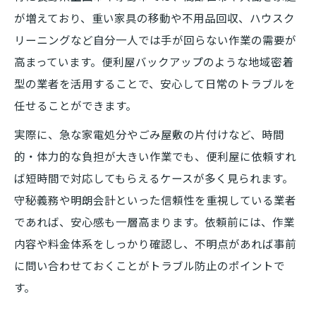
理由
が増えており、重い家具の移動や不用品回収、ハウスク
便利屋 長野なら家電や大型家具も丁寧にサ
リーニングなど自分一人では手が回らない作業の需要が
ポート
高まっています。便利屋バックアップのような地域密着
搬出から設置まで便利屋の安心サポートを
型の業者を活用することで、安心して日常のトラブルを
活用
任せることができます。
女性や高齢者にも便利屋の家具移動が選ば
実際に、急な家電処分やごみ屋敷の片付けなど、時間
れる理由
的・体力的な負担が大きい作業でも、便利屋に依頼すれ
家事代行や片付けに便利屋が選ばれる理由とは
ば短時間で対応してもらえるケースが多く見られます。
便利屋が家事代行で支持される安心ポイン
守秘義務や明朗会計といった信頼性を重視している業者
ト
であれば、安心感も一層高まります。依頼前には、作業
内容や料金体系をしっかり確認し、不明点があれば事前
ハウスクリーニングも便利屋で効率的に依
に問い合わせておくことがトラブル防止のポイントで
頼可能
す。
片付けの悩みを便利屋 長野で解決する方法
便利屋の家事サポートで時間と心の余裕を