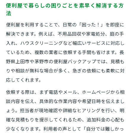
便利屋で暮らしの困りごとを素早く解消する方
確保
法
便利屋を活用した不用品整理のスムーズな
便利屋を利用することで、日常の「困った！」を即座に
流れ
解決できます。例えば、不用品回収や家電処分、庭の手
不用品回収や家電処分を頼む前のポイント
入れ、ハウスクリーニングなど幅広いサービスに対応し
便利屋の不用品回収サービスを安心して使
ているため、複数の業者に依頼する手間も省けます。長
うコツ
野県上田市や茅野市の便利屋バックアップでは、見積も
家電処分を便利屋に任せる際の注意点と流
りや相談が無料な場合が多く、急ぎの依頼にも柔軟に対
れ
応してくれます。
長野県不用品回収を便利屋で依頼するメリ
依頼する際は、まず電話やメール、ホームページから相
ット
談内容を伝え、具体的な作業内容や希望日時を伝えまし
便利屋利用で家電や大型ごみの処分も安心
ょう。担当者が現地確認や詳細なヒアリングを行い、明
便利屋 長野の明朗会計で不用品回収を実現
確な見積もりを提示してくれるため、追加料金の心配も
少なくなります。利用者の声として「自分では難しかっ
安心の明朗会計で地域密着型の便利屋を体感