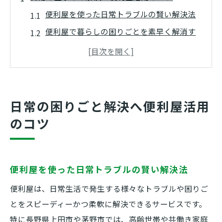
便利屋を使った日常トラブルの賢い解決法
便利屋で暮らしの困りごとを素早く解消す
る方法
便利屋 長野の選び方と依頼前のポイントを
解説
地域密着の便利屋で安心できるサポートを
日常の困りごと解決へ便利屋活用
受ける
のコツ
便利屋のサービス範囲と使い分けのポイン
ト
重い荷物や家具移動も便利屋が安心サポート
便利屋を使った日常トラブルの賢い解決法
便利屋が行う家具移動と荷物運びの具体例
便利屋は、日常生活で発生する様々なトラブルや困りご
を紹介
とをスピーディーかつ柔軟に解決できるサービスです。
便利屋利用で重い荷物の移動が簡単になる
特に長野県上田市や茅野市では、高齢世帯や共働き家庭