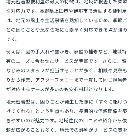
地元密着型便利屋の最大の特徴は、地域に根差した柔軟
効率的に便利屋情報を集めるポイント
な対応力です。長野県上田市や伊那市で活動する便利屋
便利屋比較で迷った時の判断基準
は、地元の風土や生活事情を熟知しているため、季節ご
便利屋サービス内容の正しい比較方法
との困りごとや急な依頼にも素早く対応できる点が強み
便利屋への依頼で得られる安心感
です。
便利屋依頼で得られる暮らしの安心感
例えば、庭の手入れや雪かき、家屋の補修など、地域特
便利屋利用で感じるサポートの手厚さ
有のニーズに合わせたサービスが豊富です。さらに、顔
便利屋が提供する安心の理由を検証
なじみのスタッフが担当することが多く、相談や見積も
初めて便利屋を使う方の安心ポイント
りから作業、アフターフォローまで一貫して同じ担当者
便利屋サービスで実感する安心の体験
が対応するケースが多いのも安心材料となります。
地元密着型は、困りごとが発生した際に「すぐに駆けつ
けてくれる」という利点もあり、長期的な信頼関係を築
きやすいのが魅力です。地域住民の口コミや紹介から依
頼が広がることも多く、地元での評判がサービスの質を