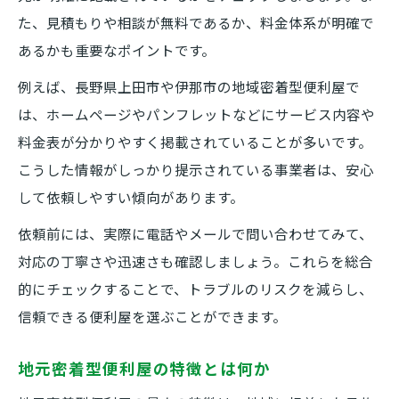
地元便利屋のきめ細かな対応力
た、見積もりや相談が無料であるか、料金体系が明確で
便利屋による地域密着サービスの実態
あるかも重要なポイントです。
地元住民に支持される便利屋の魅力
例えば、長野県上田市や伊那市の地域密着型便利屋で
便利屋と地域社会の信頼関係とは
は、ホームページやパンフレットなどにサービス内容や
暮らしの困りごとに便利屋が役立つ理由
料金表が分かりやすく掲載されていることが多いです。
急な困りごとに便利屋が強い理由
こうした情報がしっかり提示されている事業者は、安心
便利屋が対応できる幅広い悩みごと
して依頼しやすい傾向があります。
生活サポートで便利屋が重宝される背景
依頼前には、実際に電話やメールで問い合わせてみて、
便利屋を利用して悩みを早期解決
対応の丁寧さや迅速さも確認しましょう。これらを総合
日常生活のトラブルに便利屋が有効
的にチェックすることで、トラブルのリスクを減らし、
効率的な便利屋比較方法を提案
信頼できる便利屋を選ぶことができます。
便利屋同士を比較する際の注目点
地元密着型便利屋の特徴とは何か
便利屋選びの比較チェックリスト活用法