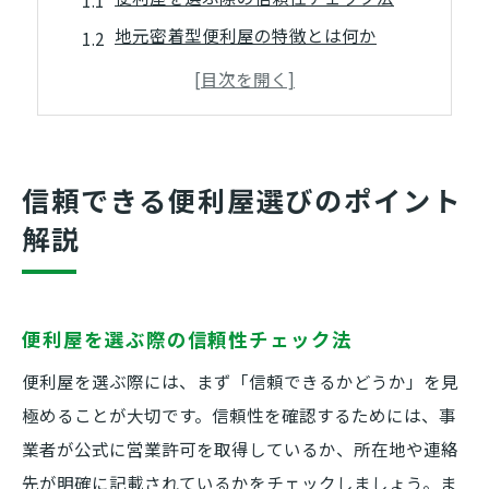
地元密着型便利屋の特徴とは何か
便利屋の実績や口コミの見極め方
相談しやすい便利屋の条件を解説
便利屋選びで失敗しないコツを伝授
暮らしを支える便利屋活用術
信頼できる便利屋選びのポイント
便利屋を活用した日常トラブル解決法
解説
暮らしを快適にする便利屋の頼み方
便利屋サービスの具体的な利用例
便利屋を選ぶ際の信頼性チェック法
便利屋を活用するタイミングの見極め
便利屋利用で得られる実生活のメリット
便利屋を選ぶ際には、まず「信頼できるかどうか」を見
極めることが大切です。信頼性を確認するためには、事
地元に根差す便利屋の魅力とは
業者が公式に営業許可を取得しているか、所在地や連絡
地域密着型便利屋が選ばれる理由
先が明確に記載されているかをチェックしましょう。ま