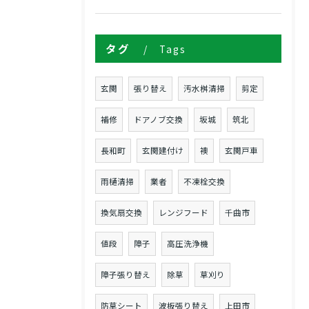
タグ
Tags
玄関
張り替え
汚水桝清掃
剪定
補修
ドアノブ交換
坂城
筑北
長和町
玄関建付け
襖
玄関戸車
雨樋清掃
業者
不凍栓交換
換気扇交換
レンジフード
千曲市
値段
障子
高圧洗浄機
障子張り替え
除草
草刈り
防草シート
波板張り替え
上田市