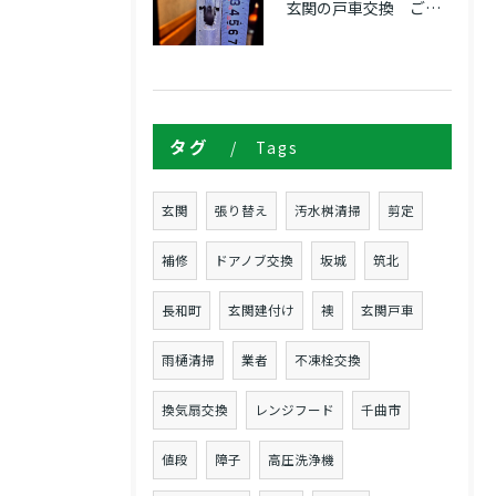
玄関の戸車交換 ご依頼！！
タグ
Tags
玄関
張り替え
汚水桝清掃
剪定
補修
ドアノブ交換
坂城
筑北
長和町
玄関建付け
襖
玄関戸車
雨樋清掃
業者
不凍栓交換
換気扇交換
レンジフード
千曲市
値段
障子
高圧洗浄機