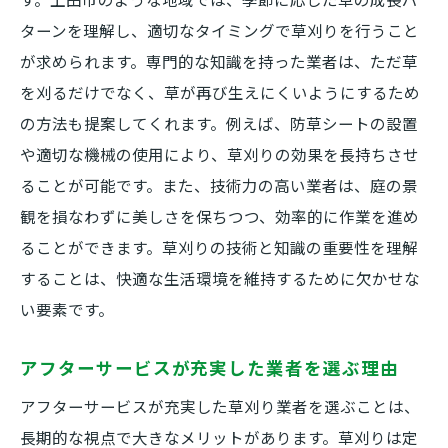
り
ターンを理解し、適切なタイミングで草刈りを行うこと
草刈り後の処理と上田市での美しい環境を保つ
が求められます。専門的な知識を持った業者は、ただ草
ための方法
を刈るだけでなく、草が再び生えにくいようにするため
草刈り後の廃棄物処理の基本
の方法も提案してくれます。例えば、防草シートの設置
環境に優しい草刈り後の土壌改良
や適切な機械の使用により、草刈りの効果を長持ちさせ
草刈り後の庭のデザインと管理
ることが可能です。また、技術力の高い業者は、庭の景
上田市での草刈り後のリサイクル方法
観を損なわずに美しさを保ちつつ、効率的に作業を進め
美しい庭を保つための草刈り後の手入れ
ることができます。草刈りの技術と知識の重要性を理解
することは、快適な生活環境を維持するために欠かせな
草刈り後に行うべき庭の施肥
い要素です。
アフターサービスが充実した業者を選ぶ理由
アフターサービスが充実した草刈り業者を選ぶことは、
長期的な視点で大きなメリットがあります。草刈りは定