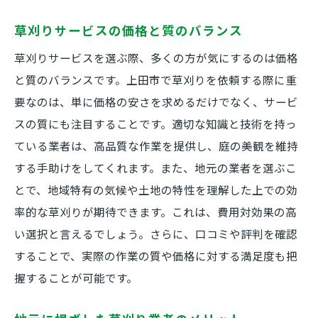
上田市の季節に応じた草刈り計画
草刈りサービスの価格と質のバランス
草刈りのタイミングによる効果の違い
上田市で草刈りを依頼する前に知っておきたい
草刈りサービスを選ぶ際、多くの方が気にするのは価格
コツと注意点
と質のバランスです。上田市で草刈りを依頼する際に重
要なのは、単に価格の安さを求めるだけでなく、サービ
草刈り依頼前に確認するべきこと
スの質にも注目することです。適切な知識と技術を持っ
草刈り業者との契約時に注意すべき点
ている業者は、高品質な作業を提供し、庭の美観を維持
草刈り費用を抑える方法
する手助けをしてくれます。また、地元の業者を選ぶこ
安全に草刈りを依頼するための準備
とで、地域特有の気候や土地の特性を理解した上での効
上田市での草刈りに関する法律
率的な草刈りが期待できます。これは、費用対効果の高
草刈り依頼後のフォローアップの重要性
い選択と言えるでしょう。さらに、口コミや評判を確認
草刈り業者選びで失敗しないための上田市での
することで、実際の作業の質や価格に対する満足度も把
実践ガイド
握することが可能です。
事前調査が草刈り業者選びの鍵