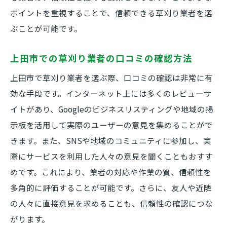
経験豊富な草刈り業者を見極める
ポイントを重視することで、信頼できる草刈り業者を選
草刈り業者の担当者とのコミュニケーショ
ぶことが可能です。
ン
地域密着型の草刈り業者の利点
上田市での草刈り業者の口コミの確認方法
実績に基づく業者選びのポイント
上田市で草刈り業者を選ぶ際、口コミの確認は非常に有
上田市での評判の良い業者リスト
効な手段です。インターネット上には多くのレビューサ
草刈りの技術認定がある業者の選び方
イトがあり、Googleのビジネスリスティングや地域の掲
示板を活用して実際のユーザーの意見を集めることがで
季節ごとの草刈りタイミングと上田市での効果
きます。また、SNSや地域のコミュニティに参加し、実
的な方法
際にサービスを利用した人々の意見を聞くこともおすす
春の草刈りで注意すべきポイント
めです。これにより、業者の対応や作業の質、信頼性を
夏の草刈りで庭を涼しく保つ方法
多角的に評価することが可能です。さらに、友人や近隣
秋の草刈りで来年に備える
の人々に直接意見を求めることも、信頼性の確認につな
冬の草刈りが必要な理由
がります。