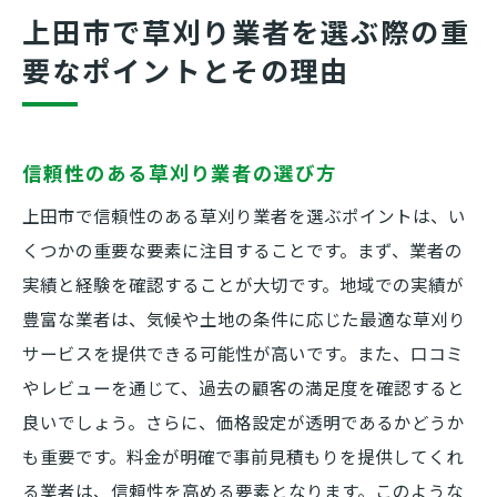
草刈りの専門知識と技術の重要性
上田市で草刈り業者を選ぶ際の重
アフターサービスが充実した業者を選ぶ理
要なポイントとその理由
由
草刈りのプロが教える上田市での庭のお手入れ
の基本
信頼性のある草刈り業者の選び方
季節ごとの庭のお手入れポイント
上田市で信頼性のある草刈り業者を選ぶポイントは、い
健康で美しい庭を保つための草刈り方法
くつかの重要な要素に注目することです。まず、業者の
雑草対策に効果的な草刈り機の選び方
実績と経験を確認することが大切です。地域での実績が
上田市の気候に適した庭の管理術
豊富な業者は、気候や土地の条件に応じた最適な草刈り
サービスを提供できる可能性が高いです。また、口コミ
プロが実践する庭のお手入れスケジュール
やレビューを通じて、過去の顧客の満足度を確認すると
庭の草刈り後の土壌管理の重要性
良いでしょう。さらに、価格設定が透明であるかどうか
信頼できる草刈り業者の特徴と上田市での選び
も重要です。料金が明確で事前見積もりを提供してくれ
方
る業者は、信頼性を高める要素となります。このような