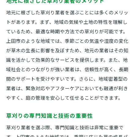
地元に根ざした草刈り業者のメリット
契約書に確認すべき重要事項
地元に根ざした草刈り業者を選ぶことには多くのメリッ
草刈り業者の過去の実績を調べる方法
トがあります。まず、地域の気候や土地の特性を理解し
信頼できる草刈り業者を見つけるステップ
ているため、最適な時期や方法での草刈りが可能です。
口コミサイトを活用した業者選び
上田市のような地域では、季節ごとの気温や湿度の変化
上田市での草刈り業者選びの成功事例
が草木の生長に影響を及ぼすため、地元の業者はその知
上田市で快適な庭を維持するための草刈りのヒ
識を活かして効果的なサービスを提供します。また、地
ント
域社会とのつながりが強い業者は、信頼性が高く、長期
草刈り後の庭を美しく保つ方法
間のサポートを受けやすいです。さらに、地域密着型の
雑草の再発を防ぐ草刈りテクニック
業者は、緊急対応やアフターケアにおいても融通が利き
専門家が勧める草刈り後のメンテナンス
やすく、庭の管理を安心して任せることができます。
庭全体の景観を考えた草刈り設計
草刈りの専門知識と技術の重要性
上田市の自然環境に合った草刈り方法
草刈り業者を選ぶ際、専門知識と技術は非常に重要で
草刈りと併用したエコフレンドリーな庭作
す。上田市のような地域では、季節に応じた草の成長パ