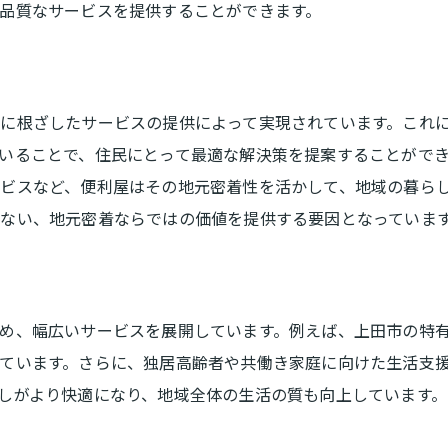
品質なサービスを提供することができます。
季節ごとのおすすめ依頼内容
多様なサービスの利用事例
サービス対応範囲をしっかり確認
に根ざしたサービスの提供によって実現されています。これ
口コミから見る便利屋の評判と信頼性
いることで、住民にとって最適な解決策を提案することがで
口コミで分かるサービスの質
ビスなど、便利屋はその地元密着性を活かして、地域の暮ら
評判を元にした業者選びのコツ
ない、地元密着ならではの価値を提供する要因となっていま
信頼できる口コミの見極め方
良い口コミと悪い口コミの使い方
顧客満足度を上げるための工夫
め、幅広いサービスを展開しています。例えば、上田市の特
口コミを活かしたサービス改善
ています。さらに、独居高齢者や共働き家庭に向けた生活支
上田市での便利屋利用者の体験談
しがより快適になり、地域全体の生活の質も向上しています。
利用者が語る便利屋の魅力