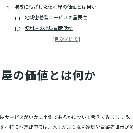
地域に根ざした便利屋の価値とは何か
地域密着型サービスの重要性
便利屋の地域貢献活動
地域の声を反映したサービス提供
地元密着の強みとは
上田市特有のニーズに応える
利屋の価値とは何か
便利屋が地域活性化に貢献する方法
多忙な生活を支える便利屋の役割
忙しい日常をサポートするサービス
時間を生み出す便利屋の利点
家庭と仕事のバランスを保つために
屋サービスがいかに重要であるかについて考えてみましょう
ストレス軽減に役立つ便利屋
す。特に地方都市では、人手が足りない家庭や高齢者世帯が