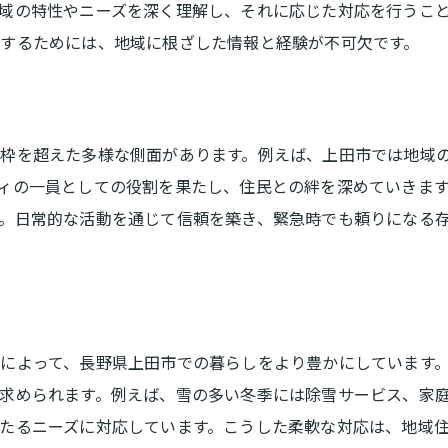
依頼が多い人気のサービスとは
域の特性やニーズを深く理解し、それに応じた対応を行うこ
するためには、地域に根ざした情報と経験が不可欠です。
子育て家庭が便利屋を利用する理由
便利屋を選ぶ際の重要なポイント
信頼できる業者の見分け方
サービス内容の確認方法
枠を超えた多様な側面があります。例えば、上田市では地域
ィの一員としての役割を果たし、住民との絆を深めていきま
料金体系の比較ポイント
。日常的な活動を通じて信頼を築き、緊急時でも頼りになる
口コミを活用した業者選び
契約前に確認すべきこと
サポート体制の充実度をチェック
庭の手入れからハウスクリーニングまで幅広い対応
によって、長野県上田市での暮らしをより豊かにしています
庭の手入れで気を付けるポイント
求められます。例えば、雪の多い冬季には除雪サービス、家
ハウスクリーニングの依頼方法
たるニーズに対応しています。こうした柔軟な対応は、地域
リフォームも可能な便利屋の魅力