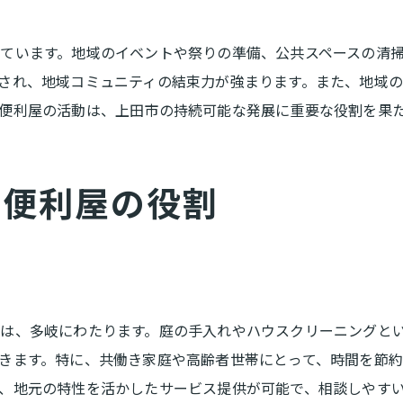
成功事例に学ぶ便利屋活用法
お客様の声から見る改善点
ています。地域のイベントや祭りの準備、公共スペースの清
初めての便利屋利用での感想
され、地域コミュニティの結束力が強まります。また、地域
リピート利用者が多い理由
便利屋の活動は、上田市の持続可能な発展に重要な役割を果
利用者のリアルな声を集めて
地域密着型サービスがもたらす安心感
る便利屋の役割
安心して依頼できる理由
地域密着型の強みと安心感
地域の信頼を得るために
トラブルを未然に防ぐ方法
は、多岐にわたります。庭の手入れやハウスクリーニングと
アフターサポートの重要性
きます。特に、共働き家庭や高齢者世帯にとって、時間を節
地域密着が生む顧客満足度
、地元の特性を活かしたサービス提供が可能で、相談しやす
便利屋の活用法を知って生活をより快適に