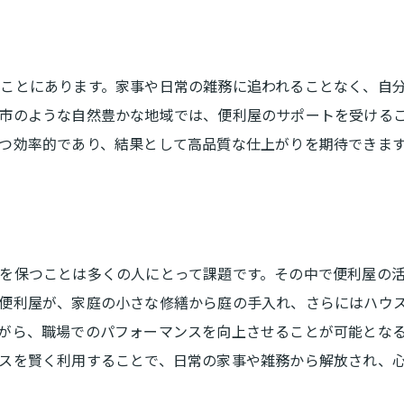
生活が楽になる便利屋活用術
効率的な依頼方法とスケジュール
ことにあります。家事や日常の雑務に追われることなく、自
定期利用で得られるメリット
市のような自然豊かな地域では、便利屋のサポートを受ける
日常の小さな困りごとを解決
つ効率的であり、結果として高品質な仕上がりを期待できま
サービス活用で日々の生活を豊かに
便利屋の柔軟な対応で快適な暮らし
を保つことは多くの人にとって課題です。その中で便利屋の
便利屋が、家庭の小さな修繕から庭の手入れ、さらにはハウ
がら、職場でのパフォーマンスを向上させることが可能とな
スを賢く利用することで、日常の家事や雑務から解放され、