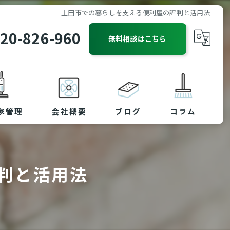
上田市での暮らしを支える便利屋の評判と活用法
20-826-960
無料相談はこちら
家管理
会社概要
ブログ
コラム
判と活用法